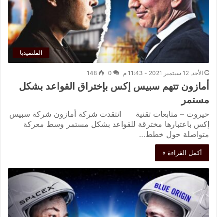
الملتميديا
الأحد, 12 سبتمبر 2021 - 11:43 م
0
148
أمازون تتهم سبيس إكس بإختراق القواعد بشكل
مستمر
حيروت – متابعات تقنية انتقدت شركة أمازون شركة سبيس
إكس باعتبارها مخترقة للقواعد بشكل مستمر وسط معركة
متواصلة حول خطط…
أكمل القراءة »