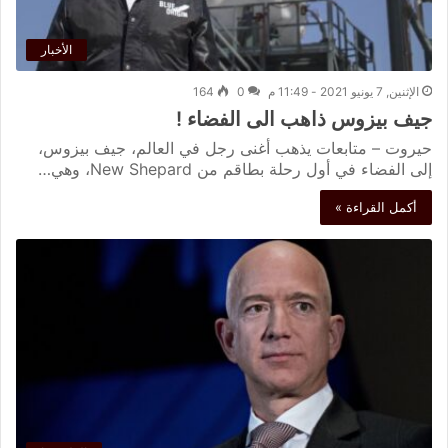
الأخبار
الإثنين, 7 يونيو 2021 - 11:49 م
0
164
جيف بيزوس ذاهب الى الفضاء !
حيروت – متابعات يذهب أغنى رجل في العالم، جيف بيزوس،
إلى الفضاء في أول رحلة بطاقم من New Shepard، وهي…
أكمل القراءة »