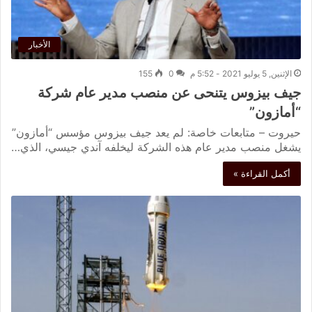
الأخبار
الإثنين, 5 يوليو 2021 - 5:52 م
0
155
جيف بيزوس يتنحى عن منصب مدير عام شركة
“أمازون”
حيروت – متابعات خاصة: لم يعد جيف بيزوس مؤسس “أمازون”
يشغل منصب مدير عام هذه الشركة ليخلفه آندي جيسي، الذي…
أكمل القراءة »