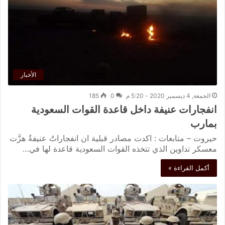
الأخبار
الجمعة, 4 ديسمبر 2020 - 5:20 م
0
185
انفجارات عنيفة داخل قاعدة القوات السعودية
بمارب
حيروت – متابعات : اكدت مصادر قبلية ان انفجاراتٌ عنيفةٌ هزَّت
معسكر تداوين الذي تتخذه القوات السعودية قاعدة لها في…
أكمل القراءة »