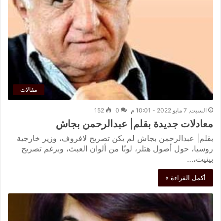
مقالات
السبت, 7 مايو 2022 - 10:01 م
0
152
معادلات جديدة بقلم| عبدالرحمن بجاش
بقلم| عبدالرحمن بجاش لم يكن تصريح لافروف، وزير خارجية
روسيا، حول أصول هتلر، لونًا من ألوان العبث، وبرغم تصريح
بينيت،…
أكمل القراءة »