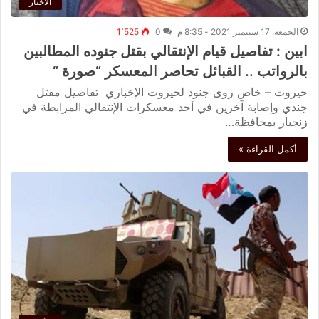
الأخبار
الجمعة, 17 سبتمبر 2021 - 8:35 م
0
1٬525
ابين : تفاصيل قيام الإنتقالي بقتل جنوده المطالبين
بالرواتب .. القبائل تحاصر المعسكر “صورة “
حيروت – خاص روى جنود لحيروت الإخباري تفاصيل مقتل
جندي وإصابة آخرين في أحد معسكرات الإنتقالي المرابطة في
زنجبار بمحافظة…
أكمل القراءة »