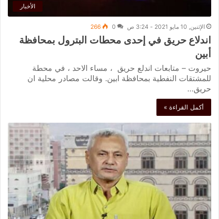
الأخبار
الإثنين, 10 مايو 2021 - 3:24 ص
0
266
اندلاع حريق في إحدى محطات البترول بمحافظة
أبين
حيروت – متابعات اندلع حريق ، مساء الاحد ، في محطة
للمشتقات النفطية بمحافظة ابين. وقالت مصادر محلية ان
حريق…
أكمل القراءة »