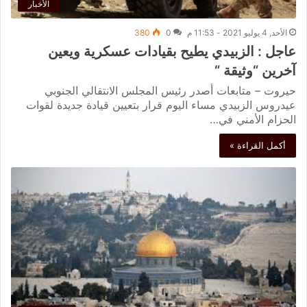
الأخبار
الأحد, 4 يوليو 2021 - 11:53 م
0
380
عاجل : الزبيدي يطيح بقيادات عسكرية ويعين
آخرين “وثيقة “
حيروت – متابعات أصدر رئيس المجلس الانتقالي الجنوبي
عيدروس الزبيدي مساء اليوم قرار بتعيين قيادة جديدة لقوات
الحزام الأمني في…
أكمل القراءة »