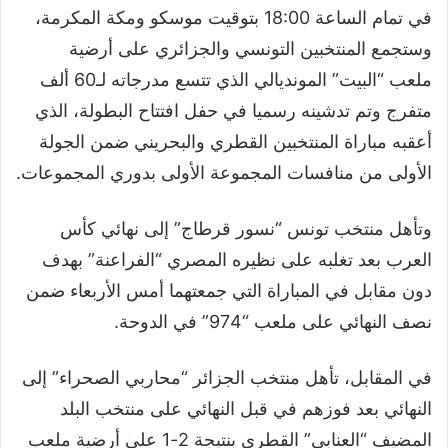
في تمام الساعة 18:00 بتوقيت موسكو ومكة المكرمة،
وستجمع المنتخبين التونسي والجزائري على أرضية
ملعب “البيت” المونديالي الذي تتسع مدرجاته لـ60 ألف
متفرج وتم تدشينه رسميا في حفل افتتاح البطولة، الذي
أعقبه مباراة المنتخبين القطري والبحريني ضمن الجولة
الأولى من منافسات المجموعة الأولى بدوري المجموعات.
وتأهل منتخب تونس “نسور قرطاج” إلى نهائي كأس
العرب بعد تغلبه على نظيره المصري “الفراعنة” بهدف
دون مقابل في المباراة التي جمعتهما أمس الأربعاء ضمن
نصف النهائي على ملعب “974” في الدوحة.
في المقابل، تأهل منتخب الجزائر “محاربي الصحراء” إلى
النهائي بعد فوزهم في قبل النهائي على منتخب البلد
المضيف “العنابي” القطري بنتيجة 2-1 على أرضية ملعب