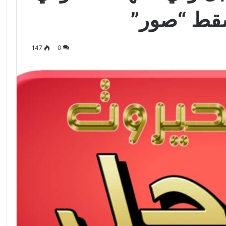
سقط “صور”
147
0