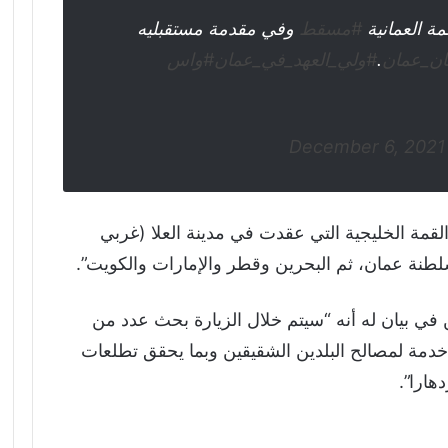
ة العمانية
#مسقط
وفي مقدمة مستقبليه
ن_عمان
.
#ولي_العهد_في_عمان
#واس
December 6, 2021
لقمة الخليجية التي عقدت في مدينة العلا (غربي
سلطنة عمان، ثم البحرين وقطر والإمارات والكويت”.
في بيان له أنه “سيتم خلال الزيارة بحث عدد من
خدمة لمصالح البلدين الشقيقين وبما يحقق تطلعات
هارا”.