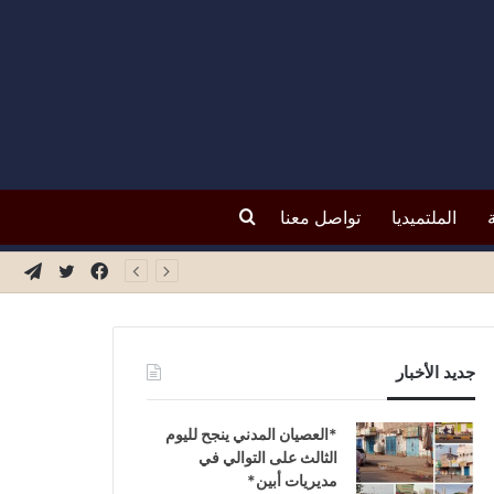
بحث
الملتميديا
تواصل معنا
فيسبوك
تويتر
تيلق
عن
جديد الأخبار
*العصيان المدني ينجح لليوم
الثالث على التوالي في
مديريات أبين*