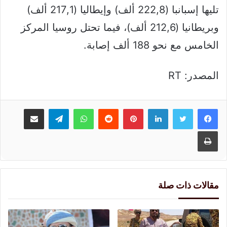
تليها إسبانبا (222,8 ألف) وإيطاليا (217,1 ألف)
وبريطانيا (212,6 ألف)، فيما تحتل روسيا المركز
الخامس مع نحو 188 ألف إصابة.
المصدر: RT
لينكدإن
بينتيريست
واتساب
تيلقرام
مشاركة عبر البريد
طباعة
مقالات ذات صلة