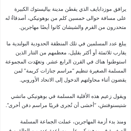
يرافق موزدابايف الذي يقطن مدينة بياليستوك الكبيرة
على مسافة حوالى خمسين كلم من بوهونيكي، أصدقاءٌ له
متحدرون من القرم والشيشان كانوا أيضًا مهاجرين.
يبلغ عدد المسلمين في تلك المنطقة الحدودية البولندية ما
يقارب ثلاثمئة أو أكثر بقليل، معظمهم من التتار الذين
استوطنوا هناك في القرن الرابع عشر. وتعهّدت المجموعة
المسلمة الصغيرة تنظيم “مراسم جنازات كريمة” لمن
يقضون أثناء محاولتهم الدخول إلى الاتحاد الأوروبي.
ويقول زعيم هذه الأقلية المسلمة في بوهونيكي ماتشي
شتيسنوفتش، “أخشى أن تُجرى قريبًا مراسم دفن أخرى”.
ومنذ بدء أزمة المهاجرين، عملت الجماعة المسلمة
الصغيرة في بوهونيكي على مساعدة عدد من العالقين في