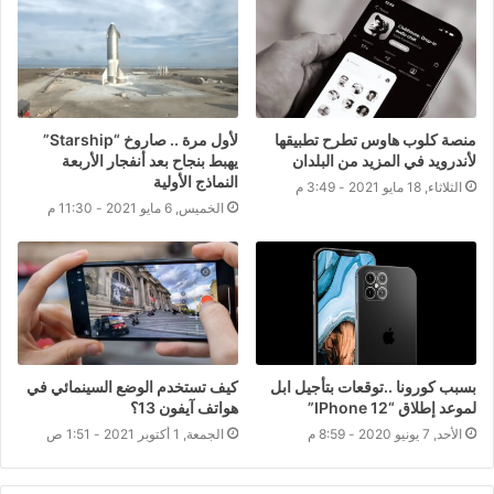
منصة كلوب هاوس تطرح تطبيقها
لأول مرة .. صاروخ “Starship”
لأندرويد في المزيد من البلدان
يهبط بنجاح بعد أنفجار الأربعة
النماذج الأولية
الثلاثاء, 18 مايو 2021 - 3:49 م
الخميس, 6 مايو 2021 - 11:30 م
بسبب كورونا ..توقعات بتأجيل ابل
كيف تستخدم الوضع السينمائي في
لموعد إطلاق “IPhone 12”
هواتف آيفون 13؟
الأحد, 7 يونيو 2020 - 8:59 م
الجمعة, 1 أكتوبر 2021 - 1:51 ص