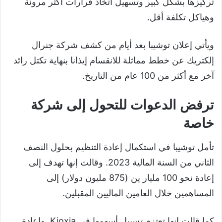
تركيزها بشكل كبير وتسهيل اتخاذ قرارات أكثر مرونة
وهياكل تكلفة أقل.
ويأتي إعلان توشيبا بعد أيام من كشف شركة جنرال
إلكتريك عن خطط مماثلة للانقسام إيذانا بنهاية تكتل رائد
آخر مع أكثر من 100 عام من التاريخ.
ترفض الدعوات للتحول إلى شركة
خاصة
تأمل توشيبا في استكمال إعادة التنظيم بحلول النصف
الثاني من السنة المالية 2023. وقالت إنها تهدف إلى
إعادة نحو 100 مليار ين (875 مليون دولار) إلى
المساهمين خلال العامين الماليين المقبلين.
كما قالت إنها تعتزم تسييل أسهمها في Kioxia. وإعادة