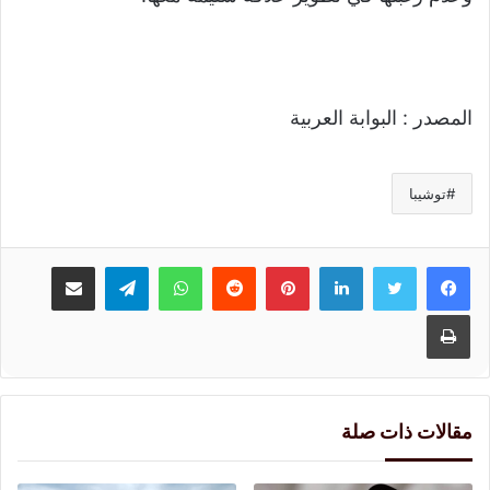
المصدر : البوابة العربية
توشيبا
لينكدإن
بينتيريست
واتساب
تيلقرام
مشاركة عبر البريد
طباعة
مقالات ذات صلة