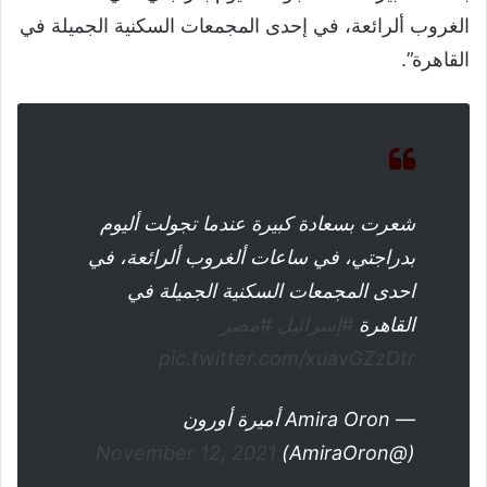
الغروب ألرائعة، في إحدى المجمعات السكنية الجميلة في
القاهرة”.
شعرت بسعادة كبيرة عندما تجولت أليوم
بدراجتي، في ساعات ألغروب ألرائعة، في
احدى المجمعات السكنية الجميلة في
القاهرة
#إسرائيل
#مصر
pic.twitter.com/xuavGZzDtr
— Amira Oron أميرة أورون
November 12, 2021
(@AmiraOron)