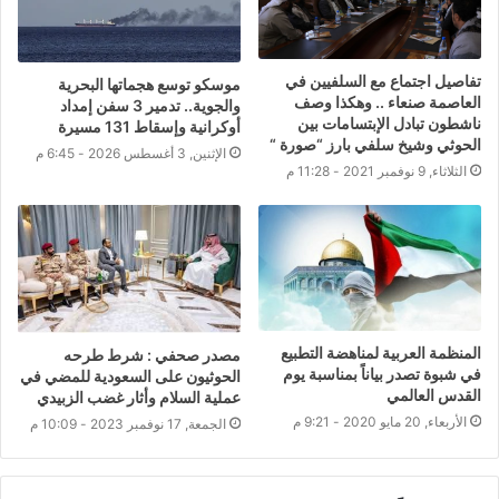
تفاصيل اجتماع مع السلفيين في
موسكو توسع هجماتها البحرية
العاصمة صنعاء .. وهكذا وصف
والجوية.. تدمير 3 سفن إمداد
ناشطون تبادل الإبتسامات بين
أوكرانية وإسقاط 131 مسيرة
الحوثي وشيخ سلفي بارز “صورة “
الإثنين, 3 أغسطس 2026 - 6:45 م
الثلاثاء, 9 نوفمبر 2021 - 11:28 م
المنظمة العربية لمناهضة التطبيع
مصدر صحفي : شرط طرحه
في شبوة تصدر بياناً بمناسبة يوم
الحوثيون على السعودية للمضي في
القدس العالمي
عملية السلام وأثار غضب الزبيدي
الأربعاء, 20 مايو 2020 - 9:21 م
الجمعة, 17 نوفمبر 2023 - 10:09 م