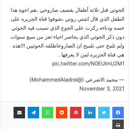
الحوثي قتل ثلاثة أطفال بقصف صاروخي ،هم اخوة هذا
الطفل الذي قال اشتي روتي ،شوفوا قناة الجزيره على
خسه ودناءه ركزت على الجوع الذي تسبب فيه الحوثي
دون ذكر الحوثي الذي يحاصر احياء تعز من سبع سنوات
ولم تلمح حتى تلميح ان الصاروخاطلقه الحوثيين !!!هذه
هي قناة الجزيره لمن لا يعرفها .
pic.twitter.com/N0EUimU2M1
— محمد الاضرعي (@MohammedAladrei)
November 3, 2021
لينكدإن
بينتيريست
واتساب
تيلقرام
مشاركة عبر البريد
طباعة