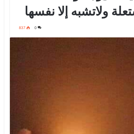
لة ولاتشبه إلا نفسها
837
0