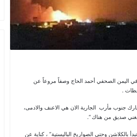
 اليمن الصحفي أحمد الحاج وصفاً مروعاً عن
حظات .
معارك جنوب مأرب الجارية الان هي الاعنف والادمى،
بلغني صديق من هناك “.
تبدأ بالكلاشن وحتى الصواريخ الباليستية” ، كناية عن