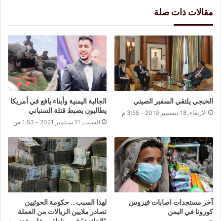
مقالات ذات صلة
الخبجي يلتقي السفير الصيني
الجالية اليمنية وأبناء يافع في أمريكا
يطالبون بضبط قتلة السنباني
الأربعاء, 18 ديسمبر 2019 - 3:55 م
السبت, 11 سبتمبر 2021 - 1:53 ص
آخر مستجدات اصابات فيروس
لهذا السبب .. حكومة الحوثيين
كورونا في اليمن
تصادر ملايين الريالات من العملة
“الجائزة” في مناطقهم على عدد من