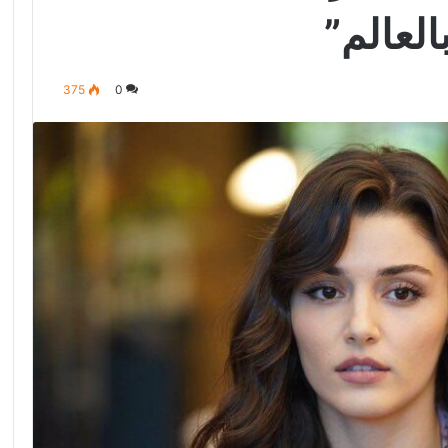
لعالم”
375
0