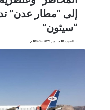
إلى “مطار عدن” تدف
“سيئون”
السبت, 18 سبتمبر 2021 - 10:46 م