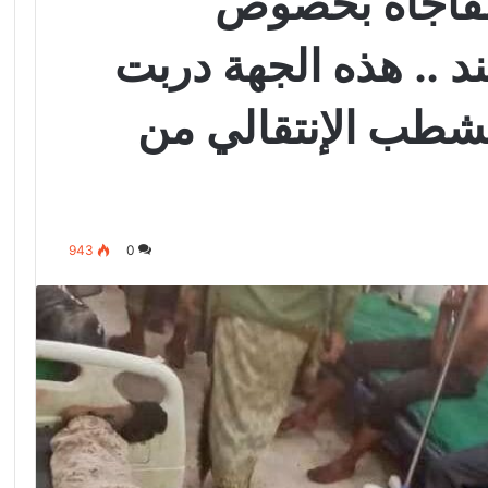
مفاجأة بخصوص
د .. هذه الجهة دربت
شطب الإنتقالي من
943
0