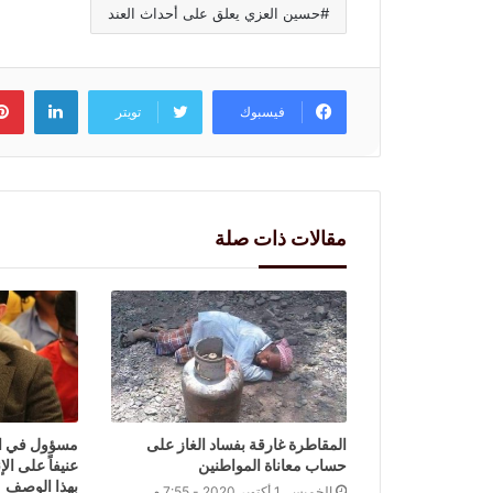
حسين العزي يعلق على أحداث العند
لينكد
فيسبوك
تويتر
مقالات ذات صلة
المقاطرة غارقة بفساد الغاز على
مسؤول في ال
حساب معاناة المواطنين
عنيفاً على ا
بهذا الوصف
الخميس, 1 أكتوبر 2020 - 7:55 م