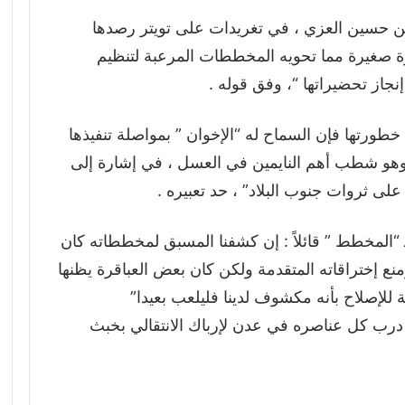
ين حسين العزي ، في تغريدات على تويتر رصدها
وة صغيرة مما تحويه المخططات المرعبة لتنظيم
نجاز تحضيراتها “، وفق قوله .
ورتها فإن السماح له “الإخوان ” بمواصلة تنفيذها
وهو شطب أهم النايمين في العسل ، في إشارة إلى
لى ثروات جنوب البلاد” ، حد تعبيره .
 “المخطط ” قائلاً : إن كشفنا المسبق لمخططاته كان
ع إختراقاته المتقدمة ولكن كان بعض العباقرة يظنها
 للإصلاح بأنه مكشوف لدينا فليلعب بعيدا”
 درب كل عناصره في عدن لإرباك الانتقالي بخبث