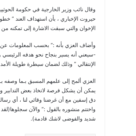
وقال نائب وزير الخارجية في حكومة الحوثي
حيروت الإخباري ، بأن استهداف العند ” خط
الإخوان والتي سبقت الاشارة إلى تمكنه من إ
وأضاف العزي بأنه :” بحسب المعلومات عن خط
-سيعني أنه يسير بنجاح نحو هدفه الرئيسي 
الإنتقالي ” وذلك لضمان سيطرة طويلة الأمد ع
العزي ألمح إلى علمهم المسبق بـما وصفه بـ
يمكن أن يشكل فرصة لاتخاذ بعض التدابير ومن
دق إسفين مع أن غرضنا وقائي لنا ، أي رسالة
واختتم منشوره بالقول :” والآن سجلوها(لقد
شديد والفوضى لاشك قادمة).