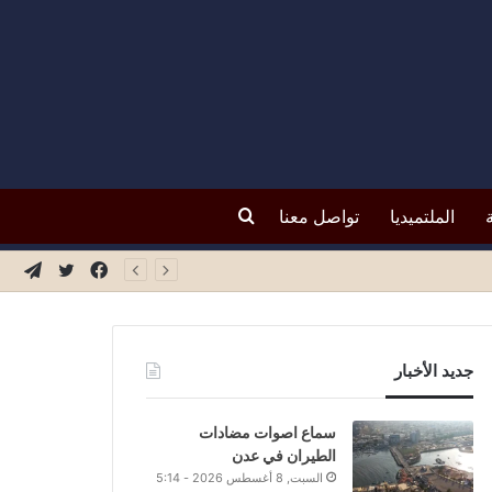
بحث
الملتميديا
تواصل معنا
فيسبوك
تويتر
تيلق
عن
جديد الأخبار
سماع اصوات مضادات
الطيران في عدن
السبت, 8 أغسطس 2026 - 5:14