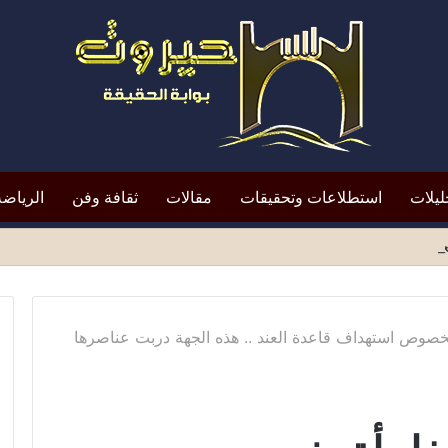
ليلات
استطلاعات وتحقيقات
مقالات
ثقافة وفن
الرياضة
افظ أبين النقد؟*
خصوص استهداف قاعدة العند .. هذه الجهة دربت عناصرها