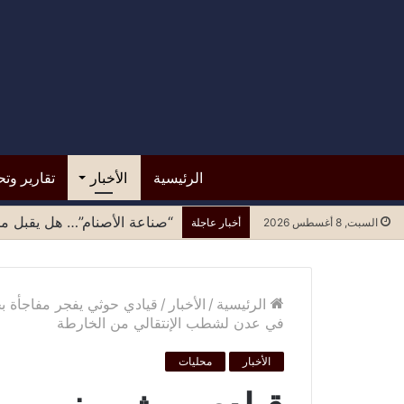
الرئيسية
الأخبار
تقارير وتح
“صناعة الأصنام”… هل يقبل مح
السبت, 8 أغسطس 2026
أخبار عاجلة
الرئيسية
/
الأخبار
/
قيادي حوثي يفجر مفاجأة ب
في عدن لشطب الإنتقالي من الخارطة
الأخبار
محليات