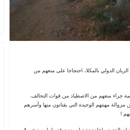
لريان الدولي بالمكلا، احتجاجا على منعهم من
مة جراء منعهم من الاصطياد من قوات التحالف.
زوالة مهنتهم الوحيدة التي يقتاتون منها وأسرهم
واختار منظمو الوقفة أن تكون أمام مطار الريان الذي تم إعادة تشغيله بعد توقفه لما يزيد عن 4