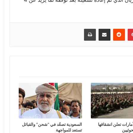
إن
بينتيريست
مشاركة عبر البريد
طباعة
لأمارات تعلن انشقاقها
السعودية تصعّد في “شحن” والقبائل
حوثيين
تستعد للمواجهة