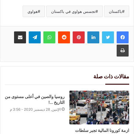
باكستان
تجسس هواوي في باكستان
هواوي
لينكدإن
بينتيريست
واتساب
تيلقرام
مشاركة عبر البريد
طباعة
مقالات ذات صلة
روسيا والصين في أعلى مستوى من
التاريخ …!
الإثنين, 28 ديسمبر 2020 - 3:56 م
ازمة كورونا المالية تجبر سلطات