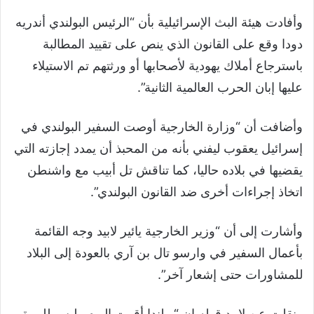
وأفادت هيئة البث الإسرائيلية بأن “الرئيس البولندي أندريه
دودا وقع على القانون الذي ينص على تقييد المطالبة
باسترجاع أملاك يهودية لأصحابها أو ورثتهم تم الاستيلاء
عليها إبان الحرب العالمية الثانية”.
وأضافت أن “وزارة الخارجية أوصت السفير البولندي في
إسرائيل يعقوب ليفني بأنه من المحبذ أن يمدد إجازته التي
يقضيها في بلاده حاليا، كما تناقش تل أبيب مع واشنطن
اتخاذ إجراءات أخرى ضد القانون البولندي”.
وأشارت إلى أن “وزير الخارجية يائير لابيد وجه القائمة
بأعمال السفير في وارسو تال بن آري بالعودة إلى البلاد
للمشاورات حتى إشعار آخر”.
ونقلت عن لابيد قوله إن “بولندا أقرت اليوم وليس للمرة