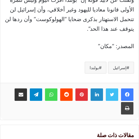
الأولى قانونا معاديا لليهود وغير أخلاقي، وأن إسرائيل لن
تتحمل الاستهتار بذكرى ضحايا “الهولوكوست” وأن ردها لن
يتوقف عند هذا الحد”.
المصدر: “مكان”
إسرائيل
بولندا
لينكدإن
بينتيريست
واتساب
تيلقرام
مشاركة عبر البريد
طباعة
مقالات ذات صلة