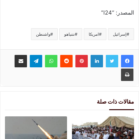
المصدر: “I24”
إسرائيل
امريكا
نتنياهو
واشنطن
لينكدإن
بينتيريست
واتساب
تيلقرام
مشاركة عبر البريد
طباعة
مقالات ذات صلة