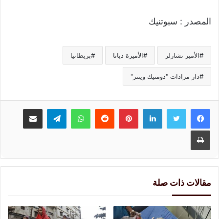
المصدر : سبوتنيك
الأمير تشارلز
الأميرة ديانا
بريطانيا
دار مزادات "دومنيك وينتر"
لينكدإن
بينتيريست
واتساب
تيلقرام
مشاركة عبر البريد
طباعة
مقالات ذات صلة