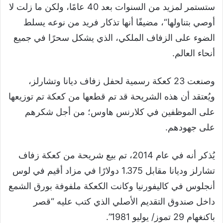
ستستمر لمزيد من السنوات بعد 40 عامًا، ولكن ما زلت لا
أوصي بتناولها“، مضيفًا أنها تذكار فريد من نوعه يسلط
الضوء على الزفاف الملكي، الذي يشكل سحرًا في جميع
أنحاء العالم.
وصنعت 23 كعكة رسمية لحفل زفاف ديانا وتشارلز،
ويُعتقد أن هذه الشريحة قد تم قطعها من كعكة تم توزيعها
على الموظفين في كلارنس هاوس؛ من أجل شكرهم
على جهودهم.
يُذكر أنه في عام 2014، تم بيع شريحة من كعكة زفاف
تشارلز وديانا مقابل 1.375 دولارًا في مزاد أقيم في لوس
أنجلوس في كاليفورنيا وكانت الكعكة ملفوفة بورق الشمع
داخل صندوق التقديم الأصلي الذي كتب عليه “قصر
باكنغهام 29 تموز/ يوليو 1981”.