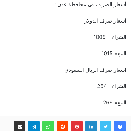
أسعار الصرف في محافظة عدن :
اسعار صرف الدولار
الشراء = 1005
البيع= 1015
اسعار صرف الريال السعودي
الشراء= 264
البيع= 266
لينكدإن
بينتيريست
واتساب
تيلقرام
مشاركة عبر البريد