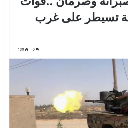
براتة وصرمان ..قوات
بية تسيطر على غرب
139
0