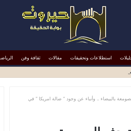
ليلات
استطلاعات وتحقيقات
مقالات
ثقافة وفن
الرياضة
افظ أبين النقد؟*
معة بالبيضاء .. وأنباء عن وجود ” ضالة امريكا ” في