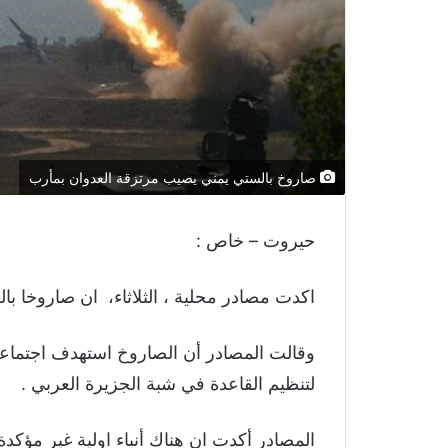
صاروخ بالستي يمني يصيب مرتزقة العدوان بمأرب
حيروت – خاص :
اكدت مصادر محلية ، الثلاثاء، ان صاروخا با
وقالت المصادر أن الصاروخ استهدف اجتما
لتنظيم القاعدة في شبة الجزيرة العربي .
المصادر أكدت ان هناك أنباء اولية غير مؤكدة