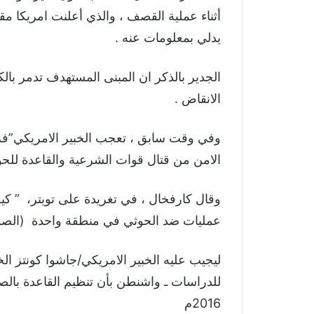
أثناء عملية القصف ، والذي أعلنت امريكا م
يدلي بمعلومات عنه .
الجدير بالذكر ان المبنى المستهدف تدمر با
الانقاض .
وفي وقت سابق ، تعجب الخبير الامريكي”فرن
الامن من قتال قوات الشرعية والقاعدة للحو
وقال كارفخال ، في تغريدة على تويتر، ” كي
عمليات ضد الحوثي في منطقة واحدة (الصومع
ليجيب عليه الخبير الامريكي/جاشوا كونتز ا
للدراسات ـ واشنطن بأن تنظيم القاعدة بالص
2016م