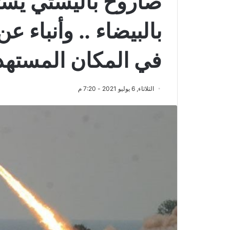
صاروخ باليستي يس
بالبيضاء .. وأنباء ع
في المكان المسته
الثلاثاء, 6 يوليو 2021 - 7:20 م