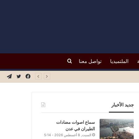
بحث
الملتميديا
تواصل معنا
فيسبوك
تويتر
تيلق
عن
جديد الأخبار
سماع اصوات مضادات
الطيران في عدن
السبت, 8 أغسطس 2026 - 5:14