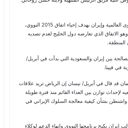
وتتابع السعودية وحلفاؤها المحادثات بين القوى العالمية وإيران بهدف إحياء اتفاق 2015 النووي،
ي انسحبت منه واشنطن في عام 2018، وهو الاتفاق الذي تعارضه دول الخليج لعدم تصديه
 المنطقة.
الحة بين إيران والسعودية التي بدأت في أبريل/
 في فيينا.
ان قد قال في أبريل/ نيسان إن الرياض تريد علاقات
 لإحداث توازن بين العداء القائم منذ فترة طويلة
ع واشنطن بشأن كيفية معالجة السلوك الإيراني في
إيران بكبح برنامجها النووي وإنهاء الدعم لوكلاء