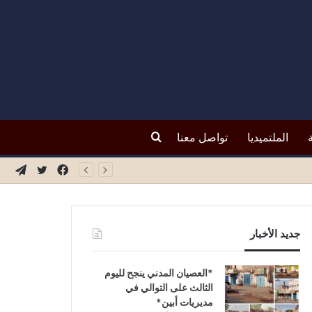
بحث
الملتميديا
تواصل معنا
فيسبوك
تويتر
تيلق
عن
جديد الأخبار
*العصيان المدني ينجح لليوم
الثالث على التوالي في
مديريات أبين*