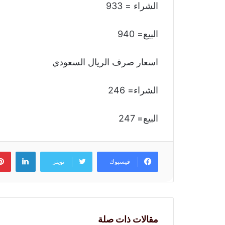
الشراء = 933
البيع= 940
اسعار صرف الريال السعودي
الشراء= 246
البيع= 247
لينكد
فيسبوك
تويتر
مقالات ذات صلة