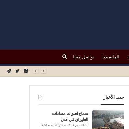
بحث
الملتميديا
تواصل معنا
فيسبوك
تويتر
تيلق
عن
جديد الأخبار
سماع اصوات مضادات
الطيران في عدن
السبت, 8 أغسطس 2026 - 5:14