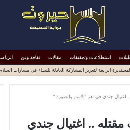
ليلات
استطلاعات وتحقيقات
مقالات
ثقافة وفن
الرياضة
 اغتيال جندي في تعز “الإسم والصورة “
قتله .. اغتيال جندي