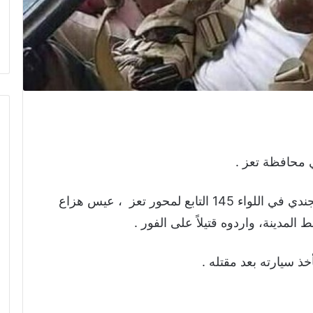
 محافظة تعز .
وافادت مصادر محلية بأن مسلحين نصبوا للجندي في اللواء 145 التابع لمحور تعز ، عيس هزاع
دينة، واردوه قتيلاً على الفور .
ذ سيارته بعد مقتله .