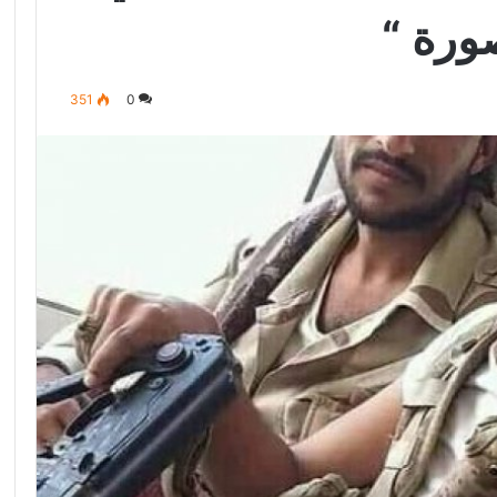
ورة “
351
0