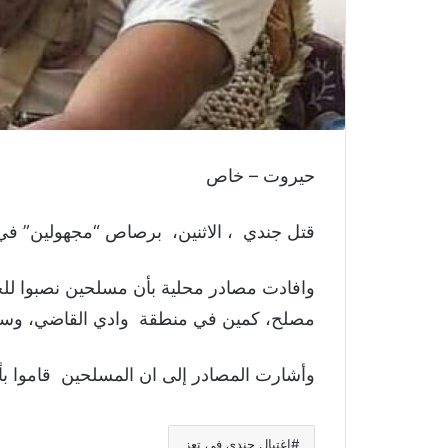
حيروت – خاص
قتل جندي ، الاثنين، برصاص “مجهولين” في
مصلح، كمين في منطقة وادي القاضي، وسط الم
وأشارت المصادر إلى ان المسلحين قاموا بأخ
اغتيال جندي في تعز