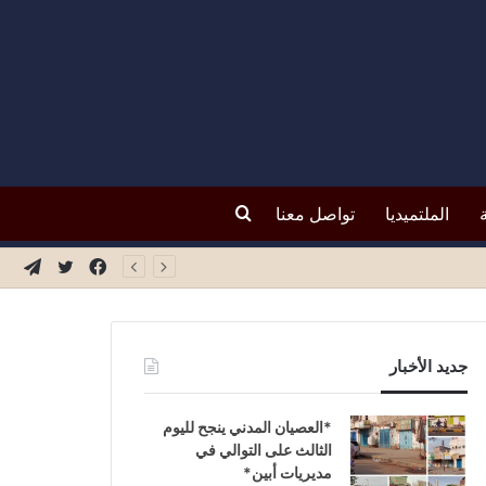
بحث
الملتميديا
تواصل معنا
فيسبوك
تويتر
تيلق
عن
جديد الأخبار
*العصيان المدني ينجح لليوم
الثالث على التوالي في
مديريات أبين*