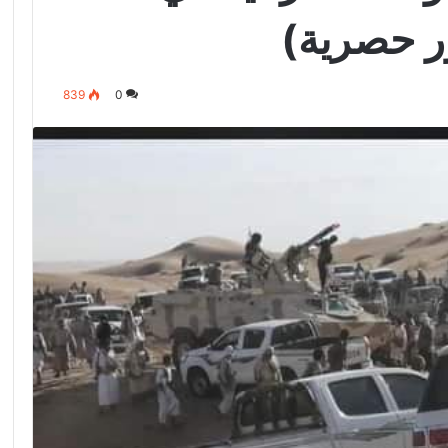
 حصرية)
839
0