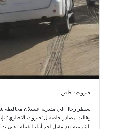
حيروت- خاص
سيطر رجال في مديريه عسيلان محافظة شب
وقالت مصادر خاصة ل”حيروت الاخباري” بإن 
الشرعية بعد مقتل احد أبناء القبيلة على يد