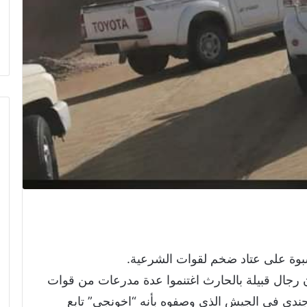
وة على عتاد ضخم لقوات الشرعية.
رجال قبيلة بالحارث اغتنموا عدة مدرعات من قوات
 جندي في الجيش الذي وصفوه بأنه “اخونجي” تابع