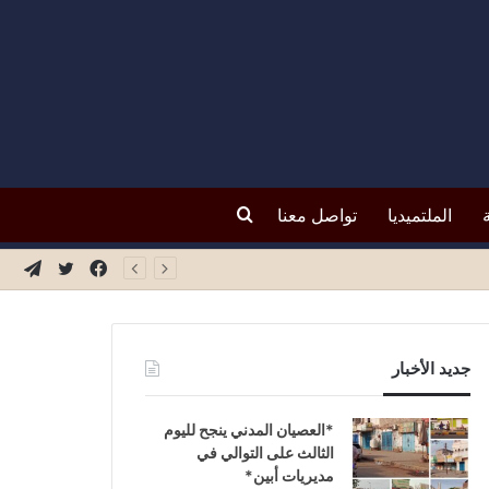
بحث
الملتميديا
تواصل معنا
فيسبوك
تويتر
تيلق
عن
جديد الأخبار
*العصيان المدني ينجح لليوم
الثالث على التوالي في
مديريات أبين*