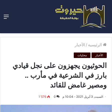
الق
الرئيسية
/
الأخبار
الأخبار
محليات
الحوثيون يجهزون على نجل قيادي
بارز في الشرعية في مأرب ..
ومصير غامض للقائد
السبت, 3 أبريل 2021 - 10:04 م
0
1٬576