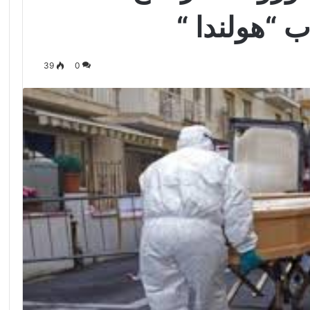
ب “هولندا “
39
0