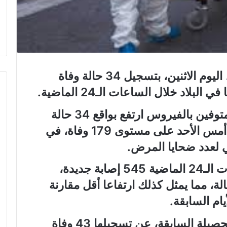
أفادت السلطات الصحية الهولندية، اليوم الاثنين، بتسجيل 34 حالة وفاة
وذكرت الصحة الهولندية أن عدد المتوفين بالفيروس ارتفع بواقع 34 حالة
ووصل إلى نقطة 213، بعد أن كان أمس الأحد على مستوى 179 وفاة، في
ي لعدد ضحايا المرض.
فيما سجلت في البلاد خلال الساعات الـ24 الماضية 545 إصابة جديدة،
 هذا العدد إلى نقطة 4749 حالة، مما يمثل كذلك ارتفاعا أقل مقارنة
ام السابقة.
وأعلنت السلطات الهولندية، في الحصيلة السابقة، عن تسجيلها 43 وفاة