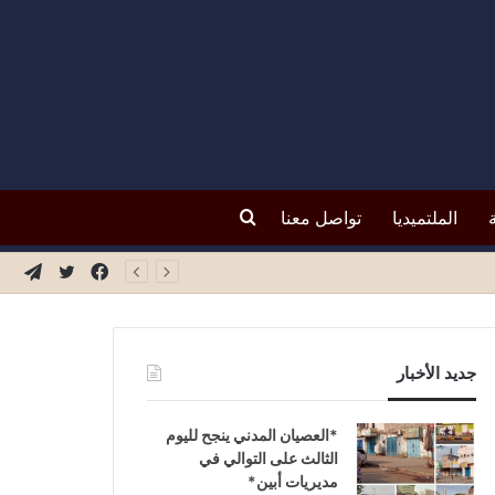
بحث
الملتميديا
تواصل معنا
فيسبوك
تويتر
تيلق
عن
جديد الأخبار
*العصيان المدني ينجح لليوم
الثالث على التوالي في
مديريات أبين*