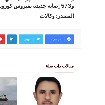
و573 إصابة جديدة بفيروس كورونا المستجد خلال الساعات الـ24 الماضية.
المصدر: وكالات
لينكد
فيسبوك
تويتر
مقالات ذات صلة