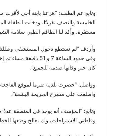
وتابع عم الطفلة: “هرعنا بابنة أخي لأقر
الخامسة والنصف تقريبًا، ودخلت الطفلة ال
مستقرة، وأكد لنا الطاقم الطبي سلامة الشرا
وأردف “لم نستطع دخول المستشفى وظللنا نن
وفي حدود الساعة 7 و 51 د
كان خبر وفاتها صدمة للجميع”.
وواصل: “حضرت بلدية ضرما لموقع الفاجعة ال
واطلعت على مسرح الجريمة البشعة”.
وتابع: “المؤسف أنه يوجد في المنطقة عددٌ 
وقاطني الاستراحات، ولم يعالج وضعها الخطر