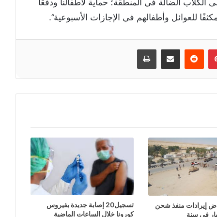
الكلاب الضالة في المنطقة؛ حماية لأطفالنا ودفعًا
ثفًا للعوائل وأطفالهم في الإجازات الأسبوعية”.
إن
بينتيريست
مشاركة عبر البريد
طباعة
تسجيل20 إصابة جديدة بفيروس
اض إيرادات منفذ شحن
كورونا خلال الساعات الماضية