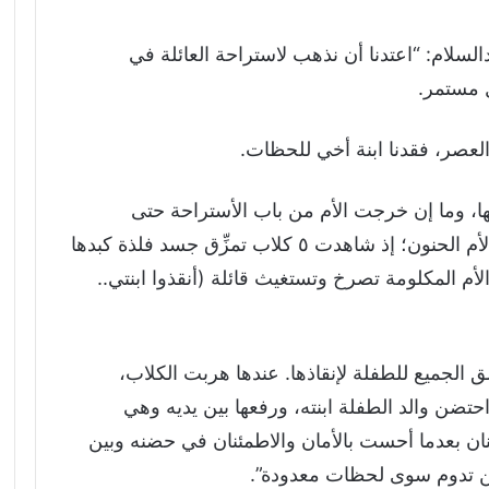
بدالسلام: “اعتدنا أن نذهب لاستراحة العائلة في
لعصر، فقدنا ابنة أخي للحظات.
ا، وما إن خرجت الأم من باب الأستراحة حتى
فوجئت بالمشهد المرعب المؤلم على قلب الأم الحنون؛ إذ شاهدت ٥ كلاب تمزِّق جسد فلذة كبدها
لأم المكلومة تصرخ وتستغيث قائلة (أنقذوا ابنتي..
لجميع للطفلة لإنقاذها. عندها هربت الكلاب،
تضن والد الطفلة ابنته، ورفعها بين يديه وهي
ان بعدما أحست بالأمان والاطمئنان في حضنه وبين
 لن تدوم سوى لحظات معدودة”.