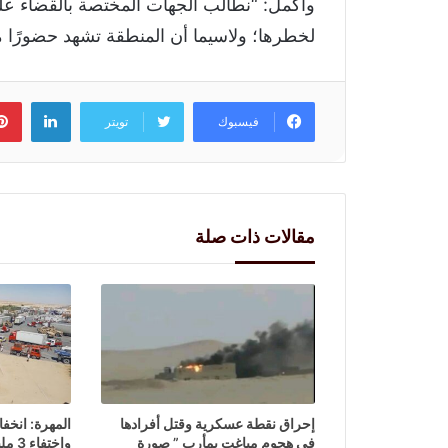
وأكمل: “نطالب الجهات المختصة بالقضاء على 
لخطرها؛ ولاسيما أن المنطقة تشهد حضورًا مك
لينكد
فيسبوك
تويتر
مقالات ذات صلة
إحراق نقطة عسكرية وقتل أفرادها
المهرة: انخف
في هجوم مباغت بمأرب ” صورة
واختفاء 3 مليار في سنة