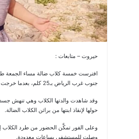
حيروت – متابعات :
افترست خمسة كلاب ضالة مساء الجمعة طفلة
جنوب غرب الرياض بـ25 كلم، بعدما خرجت من استراحة أهلها للحظات.
وقد شاهدت والدتها الكلاب وهي تنهش جسد 
حولها لإنقاذ ابنتها من براثن الكلاب الضالة.
وعلى الفور تمكَّن الحضور من طرد الكلاب إل
وصلت للمستشفى بساعات معدودة.