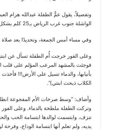
وتفصيلاً، يقول عمُّ الطفلة عبدالله هزام الع
الواشلة جنوب غرب الرياض بـ25 كلم بشكل مستمر.
وفي مساء أمس الجمعة، وتحديدًا بعد صلاة ا
وعلى الفور خرجت أُم الطفلة تسأل عن ابنته
بأنيابها، والدماء تسيل على الأرض!!! فأخذت ا
الكلاب ذبحت ابنتي)”.
وأضاف: “وسط صرخات الأم المفجوعة انطلق ا
وتركت الطفلة ملطخة بالدماء. وعلى الفور اح
تنزف، وابتسمت لوالدها ابتسامة الحب والحن
يديه، ولم تعلم أنها ابتسامة الوداع، وفرحة