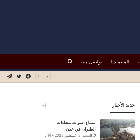
بحث
الملتميديا
تواصل معنا
فيسبوك
تويتر
تيلق
عن
جديد الأخبار
سماع اصوات مضادات
الطيران في عدن
السبت, 8 أغسطس 2026 - 5:14