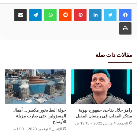
لينكدإن
بينتيريست
واتساب
تيلقرام
مشاركة عبر البريد
طباعة
مقالات ذات صلة
رامز جلال يفاجئ جمهوره بهوية
جولة البط بخور مكسر … أهمال
مبتكر المقلب في رمضان المقبل
المسؤولين حتى صارت مزبلة
للأوساخ
الجمعة, 4 مارس 2022 - 12:13 ص
الإثنين, 9 نوفمبر 2020 - 1:03 م