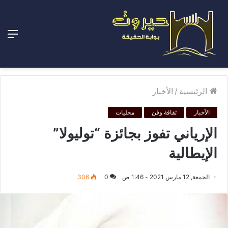
الق
الرئيسية
/
الأخبار
الأخبار
ثقافة وفن
محليات
الإرياني تفوز بجائزة “توليولا”
الإيطالية
الجمعة, 12 مارس 2021 - 1:46 ص
0
306