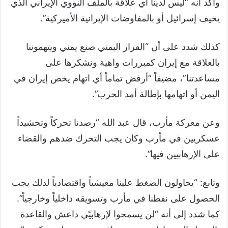
وأكد أنه “ليس لدينا أي علاقة بالملف النووي الإيراني الذي
يخيف إسرائيل أو بالمفاوضات الإيرانية الأميركية”.
كذلك شدد على أن “القرار اليمني صنع يمني ويتهموننا
بالعلاقة مع إيران كمبررات واهية ونشكرها على
مساعدتنا”، مضيفاً “أرفض تماماً أي اتهام يخص إيران في
اليمن أو اتهامها بإطالة أمد الحرب”.
وعن معركة مأرب، قال عبد الله “رصدنا تحركاً وتحشيداً
عسكريين في مأرب وكان يجب التحرك ضدهم والقضاء
على الإرهابيين فيها”.
وتابع: “يحاولون الضغط علينا معيشياً واقتصادياً لذلك يجب
الحصول على نفطنا في مأرب وتسويقه داخلياً وخارجياً”.
كما شدد إلى أنه “لن يسمحوا لإرهابيّي داعش والقاعدة