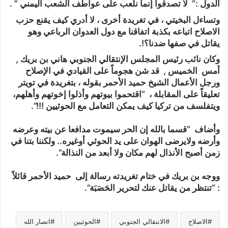
الدول :” لا تصدقوا إنما نلعب على عواطف الشعب اليمني ” .
وتساءل البخيتي ، في تغريدة أخرى ، لا أدري كيف يقنع حزب
الاصلاح اتباعه بكذبة اتفاقنا مع دول العدوان الرباعي وهو
يقاتل في صفها ضدنا؟!.
وكان نائب رئيس المجلس الإنتقالي الجنوبي هاني بن بريك ,
أمس الخميس , قد شن هجوماً على القيادي في الإصلاح
ورجل الأعمال الشيخ حميد الأحمر بقوله ، بتغريدة في تويتر
تعليقاً على المقابلة ، “اقتحموا بيوتهم وأذلوا إخوتهم وأهلهم،
ويتفلسف من تركيا كيف يمكن التعامل مع الحوثيين !!!”.
وأضاف “قسما بالله إن الحر سيموت مدافعا عن بيته وعرضه
وأرضه ولايرضى الهوان على يد الحوثي أوغيره.. ولكننا بتنا في
زمن أصبح الأنذال لهم مكان ولا أبعد من النذالة”.
ووجه بن بريك في ختام تغريدته رسالة إلى حميد الأحمر قائلاً
: “تنتظر من يقاتل عنك لتحرير الحَصَبَة”.
الاصلاح
الانتقالي الجنوبي
الحوثيين
انصار الله