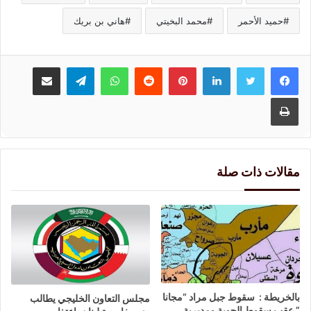
حميد الأحمر
محمد البخيتي
هاني بن بريك
لينكدإن
بينتيريست
واتساب
تيلقرام
مشاركة عبر البريد
طباعة
مقالات ذات صلة
بالخريطة : سقوط جبل مراد “مجانا
مجلس التعاون الخليجي يطالب
” عقب سقوط الجوبة ومديرية