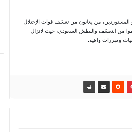
 المستوردين، من يعانون من تعسّف قوات الإحتلال
موا من التعسّف والبطش السعودي، حيث لاتزال
ات ومبررات واهيه.
إن
بينتيريست
مشاركة عبر البريد
طباعة