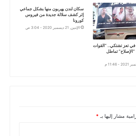
سكان لندن يهربون منها بشكل جماعي
إثر كشف سلالة جديدة من فيروس
كورونا
الإثنين, 21 ديسمبر 2020 - 3:04 ص
ي تعز تشتكي.. “القوات
 “الإصلاح” تماطل
امية مشار إليها بـ
*