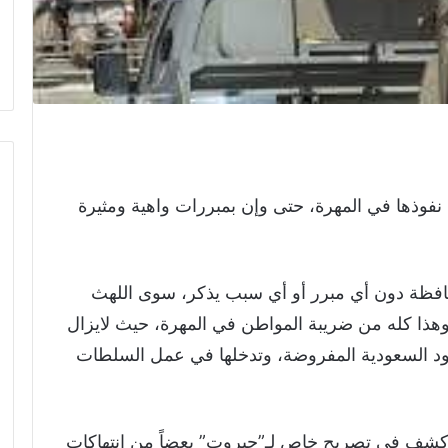
وذها في المهرة، حتى وإن بمبررات واهية ومثيرة
افظة دون أي مبرر أو أي سبب يذكر، سوى اللهث
وهذا كله من ضريبة المواطن في المهرة، حيث لايزال
قيود السعودية المفروضة، وتدخلها في عمل السلطات
، كشف في تصريح خاص لـ”حيروت” بعضاً من انتهاكات