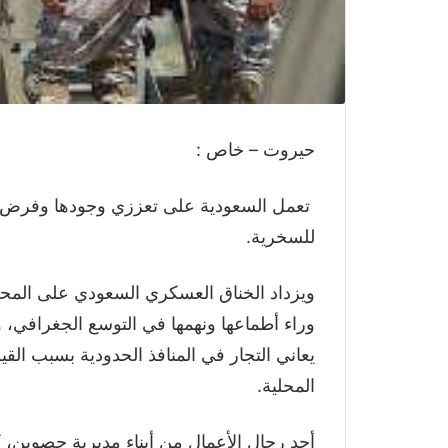
حيروت – خاص :
تعمل السعودية على تعززي وجودها وفرض نف
للسخرية.
ويزداد الخناق العسكري السعودي على المح
وراء أطماعها ونهمها في التوسع الجغرافي، 
يعاني التجار في المنافذ الحدودية بسبب ال
المحلية.
أحد رجال الأعمال من أبناء مديرية حصوين