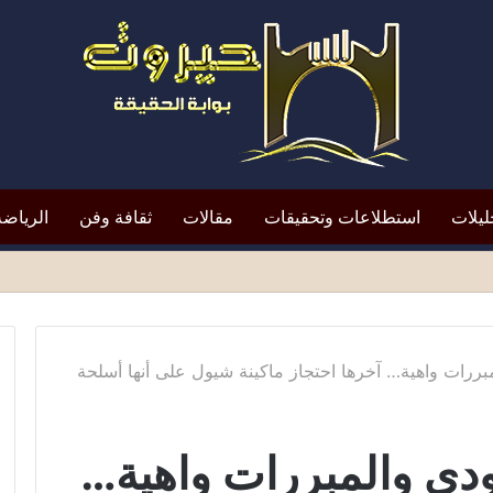
ليلات
استطلاعات وتحقيقات
مقالات
ثقافة وفن
الرياضة
لتعيين يعيد الأزمة إلى الواجهة*
ررات واهية… آخرها احتجاز ماكينة شيول على أنها أسلحة
دي والمبررات واهية…