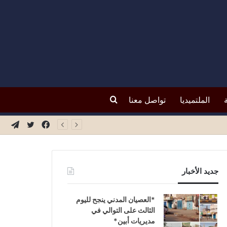
بحث
الملتميديا
تواصل معنا
فيسبوك
تويتر
تيلق
عن
جديد الأخبار
*العصيان المدني ينجح لليوم
الثالث على التوالي في
مديريات أبين*