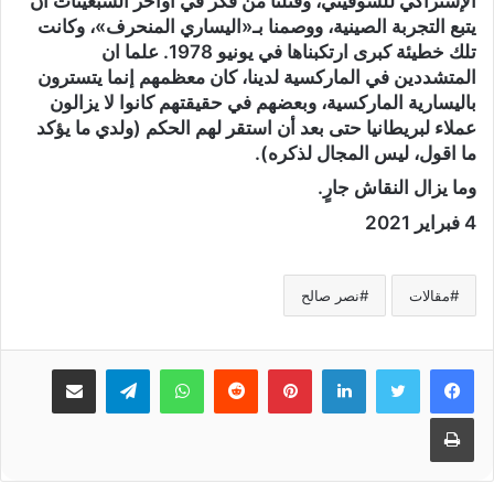
الإشتراكي للسوفيتي، وقتلنا من فكر في أواخر السبعينات أن
يتبع التجربة الصينية، ووصمنا بـ«اليساري المنحرف»، وكانت
تلك خطيئة كبرى ارتكبناها في يونيو 1978. علما ان
المتشددين في الماركسية لدينا، كان معظمهم إنما يتسترون
باليسارية الماركسية، وبعضهم في حقيقتهم كانوا لا يزالون
عملاء لبريطانيا حتى بعد أن استقر لهم الحكم (ولدي ما يؤكد
ما اقول، ليس المجال لذكره).
وما يزال النقاش جارٍ.
4 فبراير 2021
مقالات
نصر صالح
لينكدإن
بينتيريست
واتساب
تيلقرام
مشاركة عبر البريد
طباعة