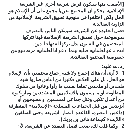
[الأصعب منها سيكون فرض شريعة أخرى غير الشريعة
الإسلامية. بحكم ان المجتمع تقريبا مجمع على أن الإسلام هو
الحل ولكن اختلفوا في منهجية تطبيق الشريعة الإسلامية من
الزاوية العقائدية.
فصل العقيدة عن الشريعة سيمكن الناس بالتصرف
بموضوعية حول تطبيق الشريعة الإسلامية فهنا تتركها
للمتخصيين في القانون بدل تركها لفقهاء الدين.
انت تدعو لعلمانية صلبة بينما ادعو انا لعلمانية مرنة تنبع من
خصوصية المجتمع العقائدية.
رددت عليه:
1- لا أرى أن هناك إجماع ولا شبه إجماع مجتمعي بأن الإسلام
هو الحل، بل على العكس فكثيرا من الناس صاروا شبه
ملحدين أو ملحدين تماما بسبب ما رأوا وعانوا من سلوك
المطاوعة او ما يسمون بالاسلاميين المتشددنين ومارتكبوه
من أعمال تنكيل وقتل جماعي لمسلمين او مسيحيين أو
أيزيديين من قبل الجماعات المسلحة «الإسلامية» المتطرفة
(داعش، النصرة، القاعدة، انصار الشريعة وحتى السلفين
«اللايت» كجماعة هاني بن بريك).
2- وكما قلت لك، صعب فصل العقيدة عن الشريعة، لأن