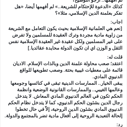
كذلك «الدعوة للإحتكام للشريعة..» لم أفهمها أيضا، «هل
تفكر بعلمنة الدين الإسلامي، مثلا»؟
اجاب:
[نعم هي العلمانية الإسلامية بحيث يكون التعامل مع الشريعة
من زاوية مادية مجردة وترك العقيدة للمسلمين ولا تفرض
على غير المسلمين ولكل عقيدة غير العقيدة الإسلامية نفس
الثقل و الوزن اي ان تكون الدولة محايدة عقائديا.]
قلت له:
اعتقد؛ صعب محاولة علمنة الدين وبالذات الإسلام. الاديان
قائمة على معطيات غيبية بحتة. وصعب تطويعها للواقع
الدنيوي المادي.
يبقى الخيار.. الممارسات الدينية تبقى في كنائسها وجومعها
وعالمها الغيبي.. والممارسات القانونية الوضعية وانظمة
الحكم تكون في العالم الدنيوي المادي المعاش. لا يتدخل
رجال الدين بشئون الحكم الدنيوي، كما لا يتدخل نظام الحكم
الدنيوي المادي بشئون الدين الروحية، إلاّ في حال تخطوا
إلحالة التعبدية الروحية إلى أفعال مادية تضر بالمجتمع والدولة.
رد: