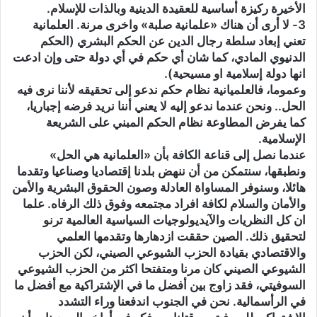
الأخيرة ركيزة أساسية للعقيدة الدينية وبالذات للإسلام.
3- لا أرى أن هناك «علمانية صلبة» واخرى مرنة. العلمانية
تعني إبعاد سلطة رجال الدين عن الحكم البشري (الحكم
الدنيوي المادي، كما شان أي حكم في أي دولة حتى وإن ادعت
انها دولة إسلامية او مسيحية).
وعموما، فالعلميانية نظام حكم ندعو إلى تحقيقه لأننا نرى فيه
الحل.. ونحن عندما ندعو إليه لا يعني أننا نريد فرضه إجباريا،
كما يفرض المطاوعة نظام الحكم المبني على الشريعة
الإسلامية.
عندما نصل إلى قناعة الكافة بأن «العلمانية هي الحل»
ونطبقها، سنتمكن من أن ننهض بلدنا إقتصاديا وصناعيا وتقدما
هائلا، وسنوفر المساواة العادلة وصون الحقوق البشرية والأمن
والأمان والسلام لكافة افراد مجتمعه وفوق ذلك الرفاه. علما
ان كل النظريات والآيديولوجيات السياسية العالمية ترنو
لتحقيق ذلك. الصين حققت ازدهارها وتقدمها العلمي
والاقتصادي بقيادة الحزب الشيوعي الصيني، لكن الحزب
الشيوعي الصيني كان مرنا ومتفتحا اكثر من الحزب الشيوعي
السوفيتي، فقد زاوج بين أفضل ما في الإشتراكية مع أفضل ما
في الرأسمالية. نحن في الجنوب اندفعنا وراء التشدد