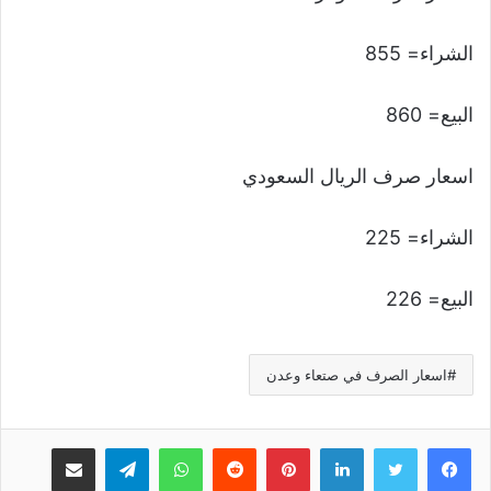
الشراء= 855
البيع= 860
اسعار صرف الريال السعودي
الشراء= 225
البيع= 226
اسعار الصرف في صتعاء وعدن
لينكدإن
بينتيريست
واتساب
تيلقرام
مشاركة عبر البريد