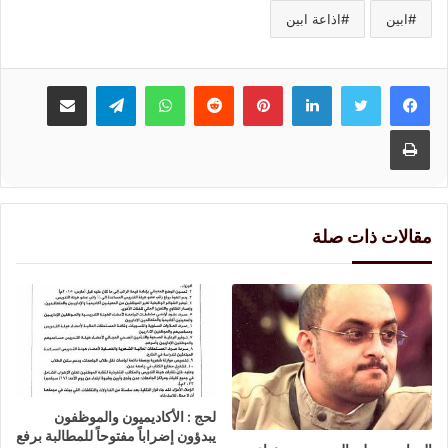
ابين
اذاعة ابين
لينكدإن
بينتيريست
واتساب
تيلقرام
مشاركة عبر البريد
طباعة
مقالات ذات صلة
لحج : الأكاديميون والموظفون
يبدؤون إضراباً مفتوحاً للمطالبة برفع