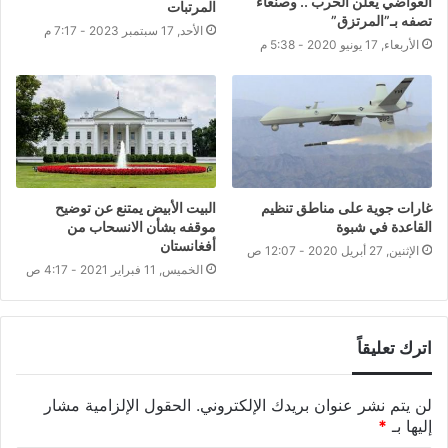
العواضي يعلن الحرب .. وصنعاء
المرتبات
تصفه بـ”المرتزق”
الأحد, 17 سبتمبر 2023 - 7:17 م
الأربعاء, 17 يونيو 2020 - 5:38 م
غارات جوية على مناطق تنظيم
البيت الأبيض يمتنع عن توضيح
القاعدة في شبوة
موقفه بشأن الانسحاب من
أفغانستان
الإثنين, 27 أبريل 2020 - 12:07 ص
الخميس, 11 فبراير 2021 - 4:17 ص
اترك تعليقاً
لن يتم نشر عنوان بريدك الإلكتروني.
الحقول الإلزامية مشار
إليها بـ
*