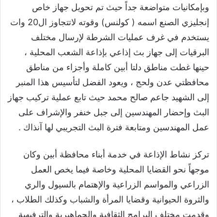
وبإمكانيات متواضعة جداً حيث تم تحويل جهاز خاص
إنجليزي الصنع اسمه ( كولنس) وقوته لاتتجاوز ال20 وات
يستخدم في غرف عمليات الشرطة لإرسال مختلف
البرقيات إلى جهاز بث إذاعي بإذاعة الشعب المحلية ،
حينها غطت مناطق دلتا أبين كاملة وأجزاء من مناطق
محافظتي عدن ولحج ، ويعود الفضل لتأسيس هذا المنبر
إلى الشهيد جاعم صالح محمد حيث تابع عملية تركيب جهاز
البث وإحضار المهندسين إلى جبل خنفر والإشراف على
عمل المهندسين ومتابعة فترة البث التجريبي لها آنذاك .
تركز نشاط الإذاعة في خدمة أبناء محافظة أبين وكان
موجهاً نحو القضايا المحلية وخاصة فيما يخص العمل
الزراعي والمواسم الزراعية والإهتمام بالسيول والري
والثروة الحيوانية وقضايا المرأة والشباب وكذلك الطلاب ،
وقدمت مختلف البرامج الثقافية والجماهيرية والترفيهية