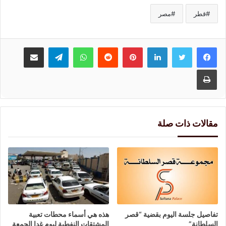
قطر
مصر
لينكدإن
بينتيريست
واتساب
تيلقرام
مشاركة عبر البريد
طباعة
مقالات ذات صلة
تفاصيل جلسة اليوم بقضية “قصر
هذه هي أسماء محطات تعبية
السلطانة”
المشتقات النفطية ليوم غدا الجمعة