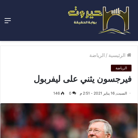
الق
الرئيسية
/
الرياضة
الرياضة
فيرجسون يثني على ليفربول
السبت, 16 يناير 2021 - 2:51 م
0
146