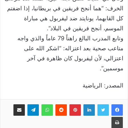
الخرف: “هما أنجح فريقين في بريطانيا، إذا اضفتم
كل القابهما، يونايتد ضد ليفربول هي مباراة
الموسم، أنجح فريقين في البلاد”.
وتابع المدرب البالغ راهناً 79 عاماً والذي واجه
متاعب صحية بعد اعتزاله: “اشكر الله على
اعتزالي، لأن ليفربول كان ظاهرة في آخر
موسمين”.
المصدر: الرياضية
لينكدإن
بينتيريست
واتساب
تيلقرام
مشاركة عبر البريد
طباعة