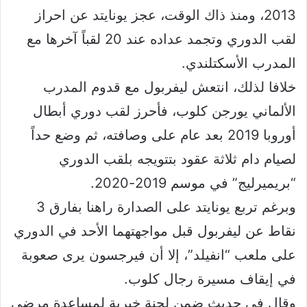
2013، ومنذ ذاك الوقت، عجز يونايتد عن احراز
لقب الدوري وتجمد عداده عند 20 لقباً آخرها مع
المدرب الأسكتلندي.
خلافا لذلك، انتعش ليفربول مع قدوم المدرب
الألماني يورجن كلوب، فأحرز لقب دوري أبطال
أوروبا 2019 بعد عام على وصافته، ثم وضع حداً
لصيام دام ثلاثة عقود بتتويجه بلقب الدوري
“بريميرليج” في موسم 2019-2020.
وبرغم تربع يونايتد على الصدارة راهنا بفارق 3
نقاط عن ليفربول قبل مواجهتهما الأحد في الدوري
على ملعب “انفيلد”، إلا أن فيرجسون يرى صعوبة
في إيقاف مسيرة رجال كلوب.
وقال في حديث ضمن لجنة خيرية لمساعدة مرضى