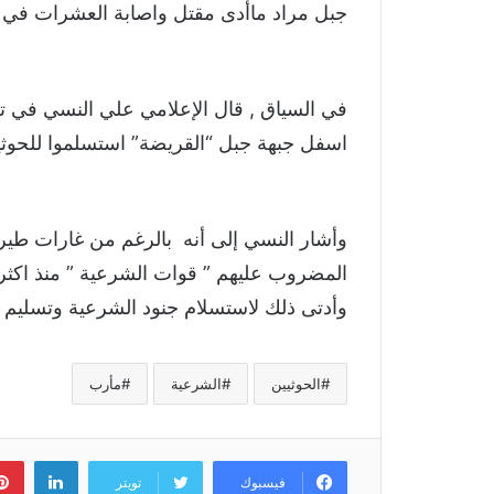
جبل مراد ماأدى مقتل واصابة العشرات في 
في السياق , قال الإعلامي علي النسي في تغ
اسفل جبهة جبل “القريضة” استسلموا للحوثي
وأدتى ذلك لاستسلام جنود الشرعية وتسليم أ
الحوثيين
الشرعية
مأرب
لينكد
فيسبوك
تويتر