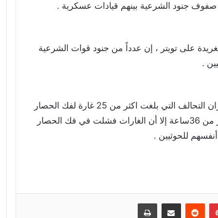
صفوف جنود الشرعية بينهم قيادات عسكرية .
ريدة على تويتر ، إن عدداً من جنود قوات الشرعية
ين .
وأشار النسي إلى أنه بالرغم من غارات طيران التحالف التي بلغت اكثر من 25 غارة لفك الحصار
المضروب عليهم ” قوات الشرعية ” منذ اكثر من 36ساعة إلا أن الغارات فشلت في فك الحصار
نفسهم للحوثيين .
إن
بينتيريست
مشاركة عبر البريد
طباعة