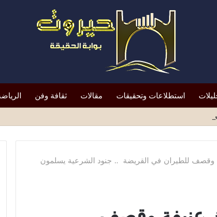
ليلات
استطلاعات وتحقيقات
مقالات
ثقافة وفن
الرياضة
افظ أبين النقد؟*
وقصف للطيران في القريضة .. جنود الشرعية يسلمون
 عنيفة وقصف