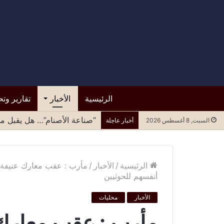
الرئيسية
الأخبار
تقارير وتح
“صناعة الأصنام”… هل يقبل مح
السبت, 8 أغسطس 2026
أخبار عاجلة
الرئيسية
/
الأخبار
/
مأرب : عقب معارك عنيفة 
أنفسهم للحوثيين
الأخبار
محليات
مأرب : عقب معارك