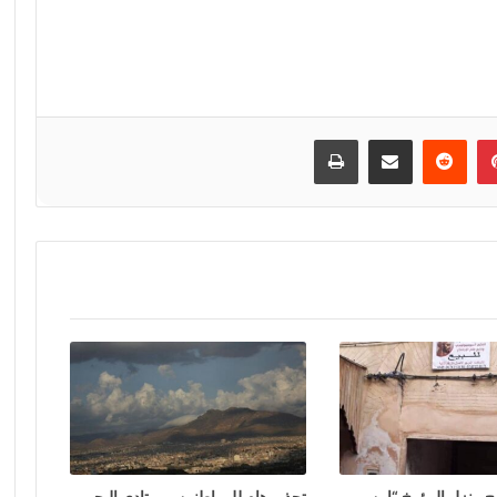
إن
بينتيريست
مشاركة عبر البريد
طباعة
 منزل المؤرخ “ابن
تحذير هام للمواطنين ومرتادي البحر