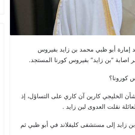
12 بإصابة ولي عهد إمارة أبو ظبي محمد بن زايد بفيروس
خبر اصابة “بن زايد” بفيروس كورنا المستجد.
 كورونا؟
لشأن الخليجي كارين آن كاري على التساؤل، إذ
عائلة نقلت العدوى لبن زايد .
“بن زايد إلى مستشفى كليفلاند في أبو ظبي ثم