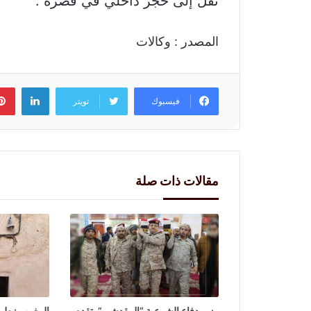
نقل إلى حجر داخلي في قصره”.
المصدر : وكالات
لينكد
فيسبوك
تويتر
مقالات ذات صلة
وزير دفاع الشرعية “المقدشي” يتقدم
المغرب : طرح