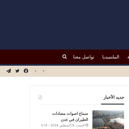
بحث
الملتميديا
تواصل معنا
فيسبوك
تويتر
تيلق
عن
جديد الأخبار
سماع اصوات مضادات
الطيران في عدن
السبت, 8 أغسطس 2026 - 5:14