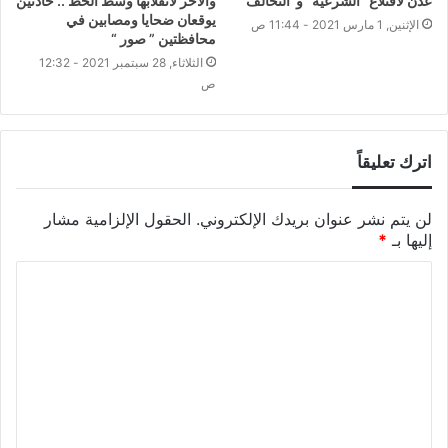
عدن لاقتلاع “الشرعية” و”التحالف”
والآخر لانقلابها وسط الخط .. حادثين
يوقعان ضحايا ومصابين في
الإثنين, 1 مارس 2021 - 11:44 ص
محافظتين ” صور “
الثلاثاء, 28 سبتمبر 2021 - 12:32
ص
اترك تعليقاً
لن يتم نشر عنوان بريدك الإلكتروني.
الحقول الإلزامية مشار
إليها بـ
*