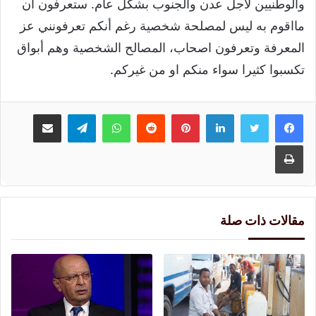
والوطنيين لاجل عدن والجنوب بشكل عام. ستعرفون ان
مااقوم به ليس لمصلحة شخصية رغم أنكم تعرفونني عز
المعرفة وتعرفون اصحاب، المصالح الشخصية وهم أبواق
تكسبوا كثيرا سواء منكم او من غيركم.
لينكدإن
بينتيريست
واتساب
تيلقرام
مشاركة عبر البريد
طباعة
مقالات ذات صلة