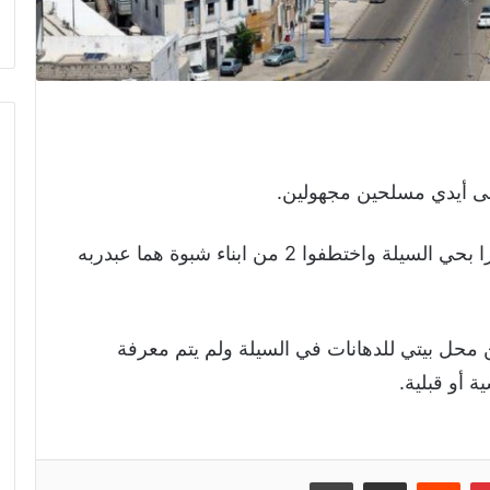
ى أيدي مسلحين مجهولين.
وقال مصدر امني إن المسلحين داهموا متجرا بحي السيلة واختطفوا 2 من ابناء شبوة هما عبدربه
محل بيتي للدهانات في السيلة ولم يتم معرفة
 أو قبلية.
إن
بينتيريست
مشاركة عبر البريد
طباعة