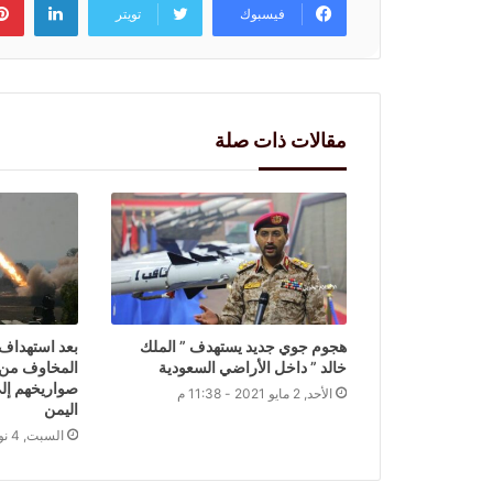
فيسبوك
تويتر
مقالات ذات صلة
هجوم جوي جديد يستهدف ” الملك
بعد استهداف 
خالد ” داخل الأراضي السعودية
المخاوف من ا
صواريخهم إلى
الأحد, 2 مايو 2021 - 11:38 م
اليمن
السبت, 4 نوفمبر 2023 - 4:51 م