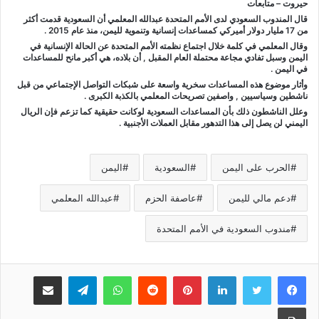
حيروت – متابعات
قال المندوب السعودي لدى الأمم المتحدة عبدالله المعلمي أن السعودية قدمت أكثر
من 17 مليار دولار أميركي كمساعدات إنسانية وتنموية لليمن، منذ عام 2015 .
وقال المعلمي في كلمة خلال اجتماع نظمته الأمم المتحدة عن الحالة الإنسانية في
اليمن وسبل تفادي مجاعة محتملة العام المقبل , أن بلاده، هي أكبر مانح للمساعدات
في اليمن .
وأثار موضوع هذه المساعدات سخرية واسعة على شبكات التواصل الإجتماعي من قبل
ناشطين وسياسيين , واصفين تصريحات المعلمي بالكذبة الكبرى .
وعلل الناشطون ذلك بأن المساعدات السعودية لوكانت حقيقية كما تزعم فإن الريال
اليمني لن يصل إلى هذا التدهور مقابل العملات الأجنبية .
الحرب على اليمن
السعودية
اليمن
دعم مالي لليمن
عاصفة الحزم
عبدالله المعلمي
مندوب السعودية في الأمم المتحدة
لينكدإن
بينتيريست
واتساب
تيلقرام
مشاركة عبر البريد
طباعة