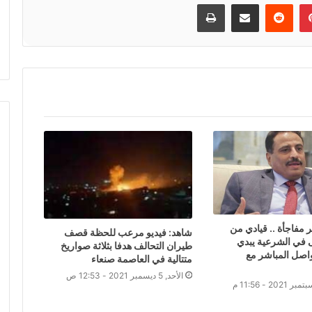
إن
بينتيريست
مشاركة عبر البريد
طباعة
 مفاجأة .. قيادي من
شاهد: فيديو مرعب للحظة قصف
ى في الشرعية يبدي
طيران التحالف هدفا بثلاثة صواريخ
واصل المباشر مع
متتالية في العاصمة صنعاء
الأحد, 5 ديسمبر 2021 - 12:53 ص