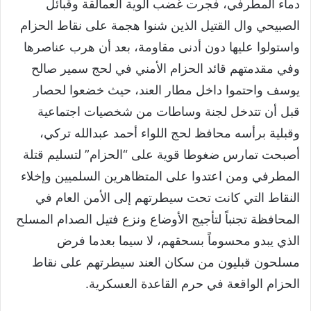
دماء المطرفي، فجرت غضب الوية العمالقة وقبائل
الصبيحي وال القتيل الذين شنوا هجمة على نقاط الحزام
واستولوا عليها دون أدنى مقاومة، بعد أن هرب عناصرها
وفي مقدمتهم قائد الحزام الأمني في لحج سمير صالح
يوسف واحتموا داخل مطار العند، حيث خضعوا لحصار
قبل أن تتدخل لجنة وساطات من شخصيات اجتماعية
وقبلية برأسه محافظ لحج اللواء أحمد عبدالله تركي،
أصبحت تمارس ضغوطا قوية على “الحزام” لتسليم قتلة
المطرفي ومن اعتدوا على المتظاهرين السلميين وإخلاء
النقاط التي كانت تحت سيطرتهم إلى الأمن العام في
المحافظة تجنباً لتأجيج الأوضاع ونزع فتيل الصدام المسلح
الذي يبدو محسوماً بسحقهم، لا سيما بعدما فرض
مسلحون قبليون من سكان العند سيطرتهم على نقاط
الحزام الواقعة في حرم القاعدة العسكرية.