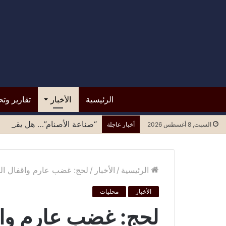
الرئيسية
الأخبار
تقارير وتح
“صناعة الأصنام”… هل يقبل مح
السبت, 8 أغسطس 2026
أخبار عاجلة
الرئيسية
/
الأخبار
/
لحج: غضب عارم واقفال المح
الأخبار
محليات
لحج: غضب عارم واق