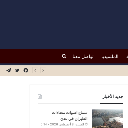
بحث
الملتميديا
تواصل معنا
فيسبوك
تويتر
تيلق
عن
جديد الأخبار
سماع اصوات مضادات
الطيران في عدن
السبت, 8 أغسطس 2026 - 5:14